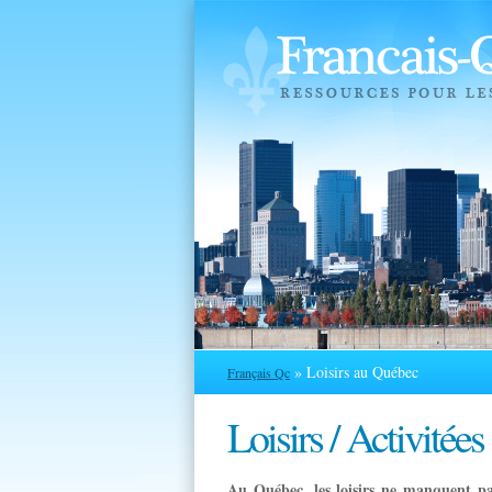
» Loisirs au Québec
Français Qc
Loisirs / Activitées
Au Québec, les loisirs ne manquent p