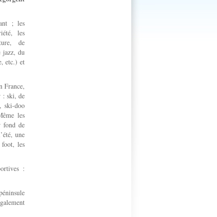
ant ; les
iété, les
ture, de
 jazz, du
, etc.) et
n France,
 : ski, de
, ski-doo
Même les
r fond de
’été, une
foot, les
ortives :
péninsule
également