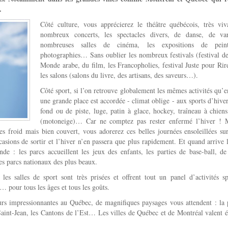
.
Côté culture, vous apprécierez le théâtre québécois, très viv
nombreux concerts, les spectacles divers, de danse, de var
nombreuses salles de cinéma, les expositions de pein
photographies… Sans oublier les nombreux festivals (festival de
Monde arabe, du film, les Francopholies, festival Juste pour Rire
les salons (salons du livre, des artisans, des saveurs…).
Côté sport, si l’on retrouve globalement les mêmes activités qu’e
une grande place est accordée - climat oblige - aux sports d’hiver
fond ou de piste, luge, patin à glace, hockey, traîneau à chiens
(motoneige)… Car ne comptez pas rester enfermé l’hiver ! 
tes froid mais bien couvert, vous adorerez ces belles journées ensoleillées su
asions de sortir et l’hiver n’en passera que plus rapidement. Et quand arrive l
e : les parcs accueillent les jeux des enfants, les parties de base-ball, de 
les parcs nationaux des plus beaux.
 les salles de sport sont très prisées et offrent tout un panel d’activités sp
… pour tous les âges et tous les goûts.
ours impressionnantes au Québec, de magnifiques paysages vous attendent : la 
 Saint-Jean, les Cantons de l’Est… Les villes de Québec et de Montréal valent 